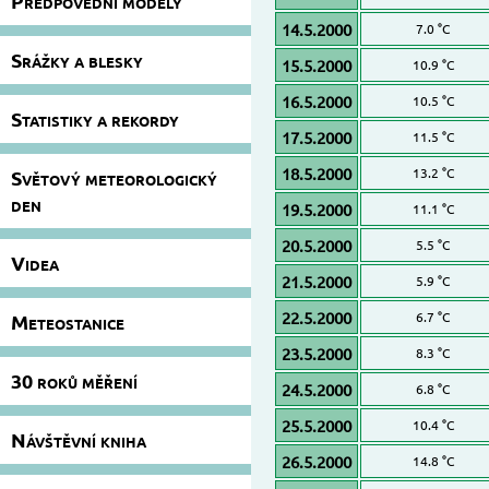
Předpovědní modely
14.5.2000
7.0 °C
Srážky a blesky
15.5.2000
10.9 °C
16.5.2000
10.5 °C
Statistiky a rekordy
17.5.2000
11.5 °C
18.5.2000
13.2 °C
Světový meteorologický
den
19.5.2000
11.1 °C
20.5.2000
5.5 °C
Videa
21.5.2000
5.9 °C
22.5.2000
6.7 °C
Meteostanice
23.5.2000
8.3 °C
30 roků měření
24.5.2000
6.8 °C
25.5.2000
10.4 °C
Návštěvní kniha
26.5.2000
14.8 °C