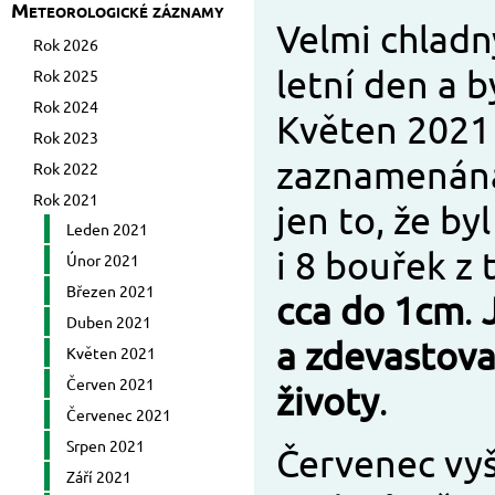
Meteorologické záznamy
Velmi chladn
Rok 2026
letní den a b
Rok 2025
Rok 2024
Květen 2021 
Rok 2023
zaznamenána 
Rok 2022
Rok 2021
jen to, že b
Leden 2021
i 8 bouřek z 
Únor 2021
Březen 2021
cca do 1cm
.
Duben 2021
a zdevastoval
Květen 2021
Červen 2021
životy
.
Červenec 2021
Srpen 2021
Červenec vyš
Září 2021