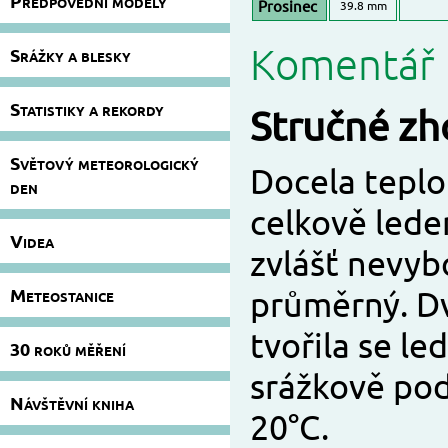
Předpovědní modely
Prosinec
39.8 mm
Komentář 
Srážky a blesky
Statistiky a rekordy
Stručné zh
Světový meteorologický
Docela teplo
den
celkově lede
Videa
zvlášť nevyb
Meteostanice
průměrný. D
tvořila se le
30 roků měření
srážkově pod
Návštěvní kniha
20°C.