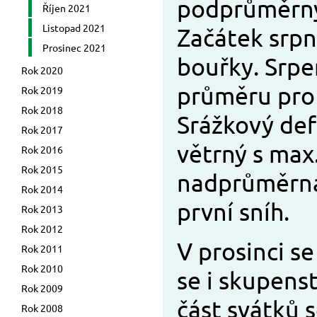
podprůměrný.
Říjen 2021
Listopad 2021
Začátek srpn
Prosinec 2021
bouřky. Srpe
Rok 2020
průměru pro t
Rok 2019
Rok 2018
Srážkový defi
Rok 2017
větrný s max
Rok 2016
Rok 2015
nadprůměrná 
Rok 2014
první sníh.
Rok 2013
Rok 2012
V prosinci s
Rok 2011
Rok 2010
se i skupenst
Rok 2009
část svátků
Rok 2008