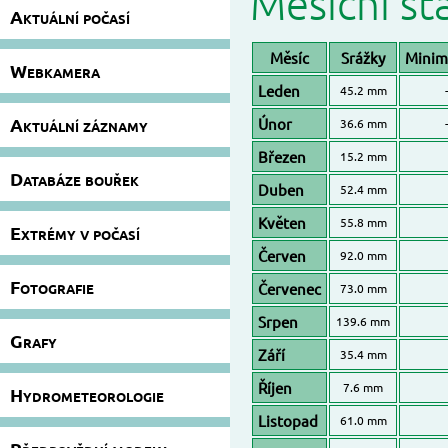
Měsíční sta
Aktuální počasí
Měsíc
Srážky
Minimá
Webkamera
Leden
45.2 mm
Aktuální záznamy
Únor
36.6 mm
Březen
15.2 mm
Databáze bouřek
Duben
52.4 mm
Květen
55.8 mm
Extrémy v počasí
Červen
92.0 mm
Fotografie
Červenec
73.0 mm
Srpen
139.6 mm
Grafy
Září
35.4 mm
Říjen
7.6 mm
Hydrometeorologie
Listopad
61.0 mm