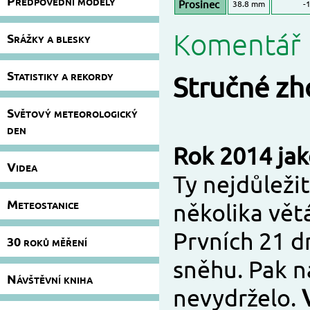
Předpovědní modely
Prosinec
38.8 mm
-1
Komentář 
Srážky a blesky
Statistiky a rekordy
Stručné zh
Světový meteorologický
den
Rok 2014 jak
Videa
Ty nejdůleži
Meteostanice
několika vět
Prvních 21 d
30 roků měření
sněhu. Pak n
Návštěvní kniha
nevydrželo.