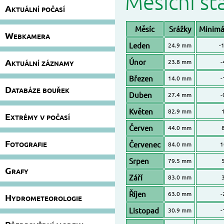
Měsíční sta
Aktuální počasí
Měsíc
Srážky
Minimál
Webkamera
Leden
24.9 mm
-1
Aktuální záznamy
Únor
23.8 mm
-
Březen
14.0 mm
-
Databáze bouřek
Duben
27.4 mm
-
Květen
82.9 mm
Extrémy v počasí
Červen
44.0 mm
Fotografie
Červenec
84.0 mm
1
Srpen
79.5 mm
Grafy
Září
83.0 mm
Říjen
63.0 mm
-
Hydrometeorologie
Listopad
30.9 mm
-