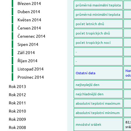
Březen 2014
průměrná maximální teplota
Duben 2014
průměrná minimální teplota
Květen 2014
počet letních dnů
Červen 2014
počet tropických dnů
Červenec 2014
počet tropických nocí
Srpen 2014
-
Září 2014
Říjen 2014
-
Listopad 2014
Na
Ostatní data
odc
Prosinec 2014
nejteplejší den
Rok 2013
nejchladnější den
Rok 2012
Rok 2011
absolutní teplotní maximum
Rok 2010
absolutní teplotní minimum
Rok 2009
82,
množství srážek
srá
Rok 2008