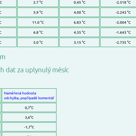
°C
2.7 °C
0.45 °C
-2.518 °C
C
5.9 °C
4.00 °C
-2.243 °C
C
11.0 °C
6.83 °C
-2.004 °C
C
6.8 °C
4.35 °C
-1.643 °C
C
5.0 °C
3.15 °C
-2.735 °C
ům
ch dat za uplynulý měsíc
Naměřená hodnota
odchylka, popřípadě komentář
0,7°C
3,6°C
-1,7°C