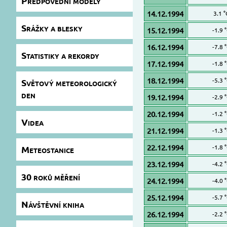
Předpovědní modely
14.12.1994
3.1 °
Srážky a blesky
15.12.1994
-1.9 
16.12.1994
-7.8 
Statistiky a rekordy
17.12.1994
-1.8 
18.12.1994
-5.3 
Světový meteorologický
den
19.12.1994
-2.9 
20.12.1994
-1.2 
Videa
21.12.1994
-1.3 
22.12.1994
-1.8 
Meteostanice
23.12.1994
-4.2 
30 roků měření
24.12.1994
-4.0 
25.12.1994
-5.7 
Návštěvní kniha
26.12.1994
-2.2 