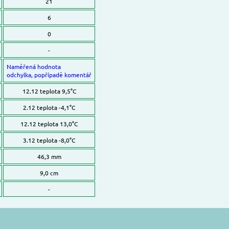
21
6
0
-
Naměřená hodnota
odchylka, popřípadě komentář
12.12 teplota 9,5°C
2.12 teplota -4,1°C
12.12 teplota 13,0°C
3.12 teplota -8,0°C
46,3 mm
9,0 cm
-