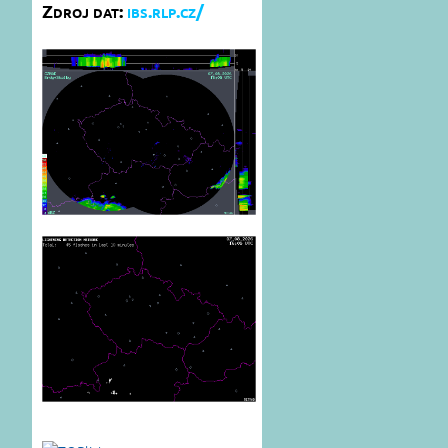
Zdroj dat:
ibs.rlp.cz/