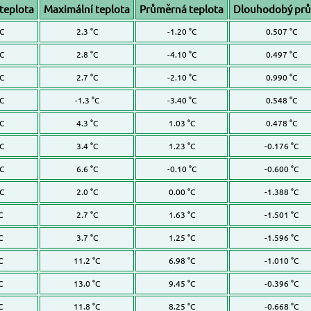
teplota
Maximální teplota
Průměrná teplota
Dlouhodobý pr
°C
2.3 °C
-1.20 °C
0.507 °C
°C
2.8 °C
-4.10 °C
0.497 °C
°C
2.7 °C
-2.10 °C
0.990 °C
°C
-1.3 °C
-3.40 °C
0.548 °C
°C
4.3 °C
1.03 °C
0.478 °C
°C
3.4 °C
1.23 °C
-0.176 °C
°C
6.6 °C
-0.10 °C
-0.600 °C
°C
2.0 °C
0.00 °C
-1.388 °C
C
2.7 °C
1.63 °C
-1.501 °C
C
3.7 °C
1.25 °C
-1.596 °C
C
11.2 °C
6.98 °C
-1.010 °C
C
13.0 °C
9.45 °C
-0.396 °C
C
11.8 °C
8.25 °C
-0.668 °C