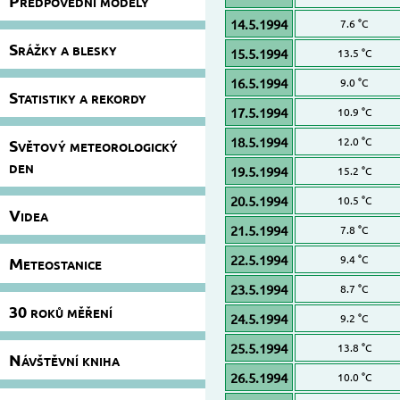
Předpovědní modely
14.5.1994
7.6 °C
Srážky a blesky
15.5.1994
13.5 °C
16.5.1994
9.0 °C
Statistiky a rekordy
17.5.1994
10.9 °C
18.5.1994
12.0 °C
Světový meteorologický
den
19.5.1994
15.2 °C
20.5.1994
10.5 °C
Videa
21.5.1994
7.8 °C
22.5.1994
9.4 °C
Meteostanice
23.5.1994
8.7 °C
30 roků měření
24.5.1994
9.2 °C
25.5.1994
13.8 °C
Návštěvní kniha
26.5.1994
10.0 °C