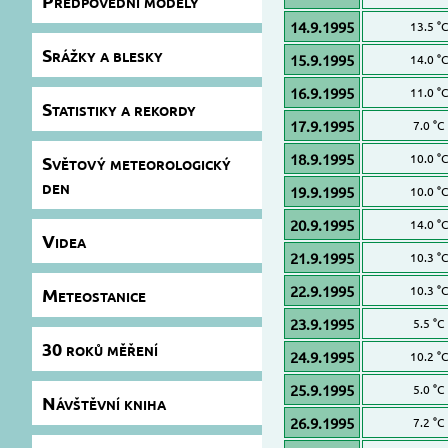
Předpovědní modely
14.9.1995
13.5 °C
Srážky a blesky
15.9.1995
14.0 °C
16.9.1995
11.0 °C
Statistiky a rekordy
17.9.1995
7.0 °C
18.9.1995
10.0 °C
Světový meteorologický
den
19.9.1995
10.0 °C
20.9.1995
14.0 °C
Videa
21.9.1995
10.3 °C
22.9.1995
10.3 °C
Meteostanice
23.9.1995
5.5 °C
30 roků měření
24.9.1995
10.2 °C
25.9.1995
5.0 °C
Návštěvní kniha
26.9.1995
7.2 °C