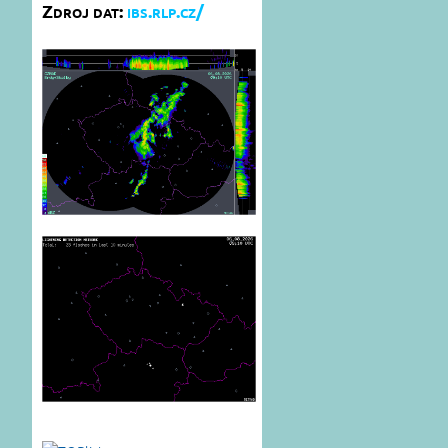
Zdroj dat:
ibs.rlp.cz/