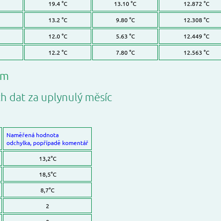
19.4 °C
13.10 °C
12.872 °C
13.2 °C
9.80 °C
12.308 °C
12.0 °C
5.63 °C
12.449 °C
12.2 °C
7.80 °C
12.563 °C
ům
ch dat za uplynulý měsíc
Naměřená hodnota
odchylka, popřípadě komentář
13,2°C
18,5°C
8,7°C
2