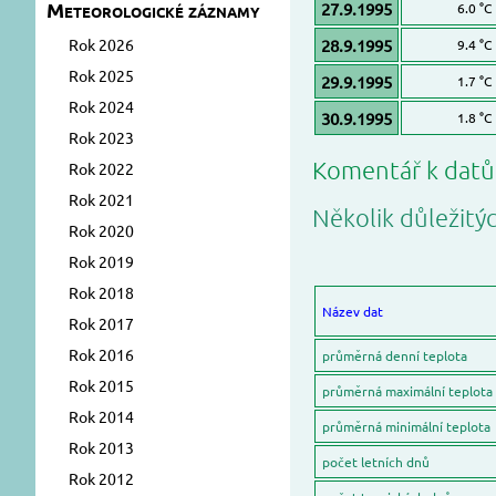
Meteorologické záznamy
27.9.1995
6.0 °C
Rok 2026
28.9.1995
9.4 °C
Rok 2025
29.9.1995
1.7 °C
Rok 2024
30.9.1995
1.8 °C
Rok 2023
Komentář k dat
Rok 2022
Rok 2021
Několik důležitý
Rok 2020
Rok 2019
Rok 2018
Název dat
Rok 2017
Rok 2016
průměrná denní teplota
Rok 2015
průměrná maximální teplota
Rok 2014
průměrná minimální teplota
Rok 2013
počet letních dnů
Rok 2012