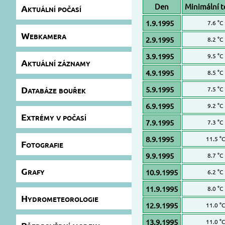
Den
Minimální t
Aktuální počasí
1.9.1995
7.6 °C
Webkamera
2.9.1995
8.2 °C
3.9.1995
9.5 °C
Aktuální záznamy
4.9.1995
8.5 °C
Databáze bouřek
5.9.1995
7.5 °C
6.9.1995
9.2 °C
Extrémy v počasí
7.9.1995
7.3 °C
8.9.1995
11.5 °C
Fotografie
9.9.1995
8.7 °C
Grafy
10.9.1995
6.2 °C
11.9.1995
8.0 °C
Hydrometeorologie
12.9.1995
11.0 °C
13.9.1995
11.0 °C