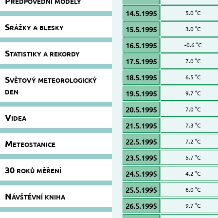
Předpovědní modely
14.5.1995
5.0 °C
Srážky a blesky
15.5.1995
3.0 °C
16.5.1995
-0.6 °C
Statistiky a rekordy
17.5.1995
7.0 °C
18.5.1995
6.5 °C
Světový meteorologický
den
19.5.1995
9.7 °C
20.5.1995
7.0 °C
Videa
21.5.1995
7.3 °C
22.5.1995
7.2 °C
Meteostanice
23.5.1995
5.7 °C
30 roků měření
24.5.1995
4.2 °C
25.5.1995
6.0 °C
Návštěvní kniha
26.5.1995
9.7 °C