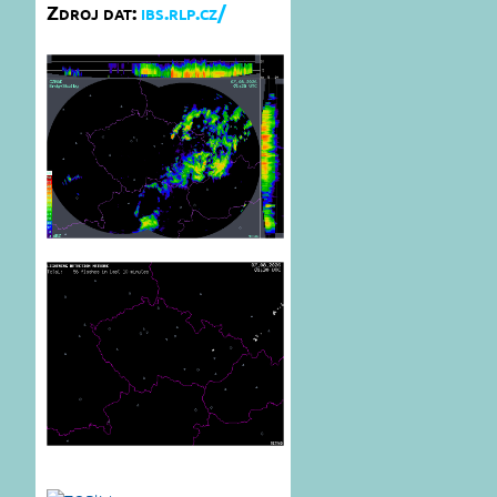
Zdroj dat:
ibs.rlp.cz/