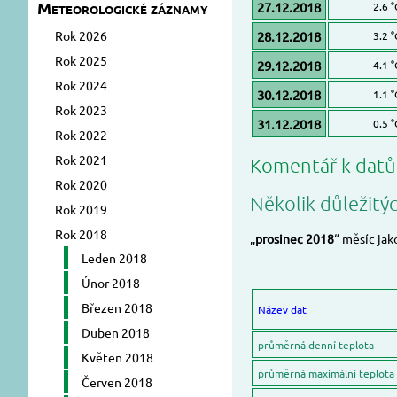
Meteorologické záznamy
27.12.2018
2.6 °
Rok 2026
28.12.2018
3.2 °
Rok 2025
29.12.2018
4.1 °
Rok 2024
30.12.2018
1.1 °
Rok 2023
31.12.2018
0.5 °
Rok 2022
Rok 2021
Komentář k dat
Rok 2020
Několik důležitý
Rok 2019
Rok 2018
,,
prosinec 2018
“ měsíc jak
Leden 2018
Únor 2018
Březen 2018
Název dat
Duben 2018
průměrná denní teplota
Květen 2018
průměrná maximální teplota
Červen 2018