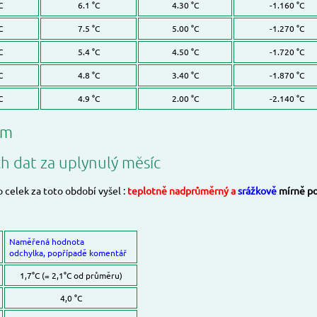
C
6.1 °C
4.30 °C
-1.160 °C
C
7.5 °C
5.00 °C
-1.270 °C
C
5.4 °C
4.50 °C
-1.720 °C
C
4.8 °C
3.40 °C
-1.870 °C
C
4.9 °C
2.00 °C
-2.140 °C
ům
ch dat za uplynulý měsíc
o celek za toto období vyšel :
teplotně nadprůměrný a
srážkově
mírně p
Naměřená hodnota
odchylka, popřípadě komentář
1,7°C (= 2,1°C od průměru)
4,0 °C