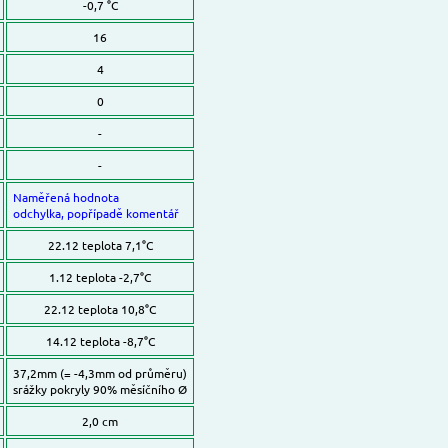
-0,7 °C
16
4
0
-
-
Naměřená hodnota
odchylka, popřípadě komentář
22.12 teplota 7,1°C
1.12 teplota -2,7°C
22.12 teplota 10,8°C
14.12 teplota -8,7°C
37,2mm (= -4,3mm od průměru)
srážky pokryly 90% měsíčního Ø
2,0 cm