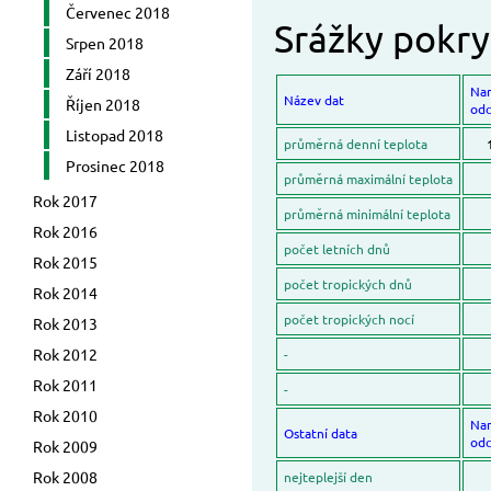
Červenec 2018
Srážky pokr
Srpen 2018
Září 2018
Na
Název dat
Říjen 2018
odc
Listopad 2018
průměrná denní teplota
Prosinec 2018
průměrná maximální teplota
Rok 2017
průměrná minimální teplota
Rok 2016
počet letních dnů
Rok 2015
počet tropických dnů
Rok 2014
počet tropických nocí
Rok 2013
Rok 2012
-
Rok 2011
-
Rok 2010
Na
Ostatní data
odc
Rok 2009
Rok 2008
nejteplejší den