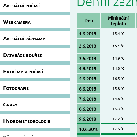
Denní záz
Aktuální počasí
Minimální
Den
Webkamera
teplota
1.6.2018
15.4 °C
Aktuální záznamy
2.6.2018
16.1 °C
Databáze bouřek
3.6.2018
14.9 °C
4.6.2018
14.8 °C
Extrémy v počasí
5.6.2018
16.5 °C
Fotografie
6.6.2018
15.8 °C
7.6.2018
14.6 °C
Grafy
8.6.2018
15.3 °C
9.6.2018
17.2 °C
Hydrometeorologie
10.6.2018
17.6 °C