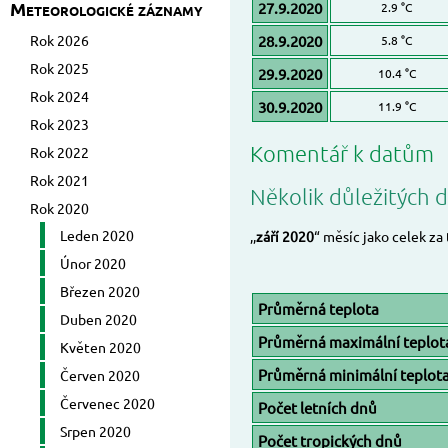
Meteorologické záznamy
27.9.2020
2.9 °C
Rok 2026
28.9.2020
5.8 °C
Rok 2025
29.9.2020
10.4 °C
Rok 2024
30.9.2020
11.9 °C
Rok 2023
Komentář k datům
Rok 2022
Rok 2021
Několik důležitých d
Rok 2020
Leden 2020
,,
září 2020
“ měsíc jako celek za
Únor 2020
Březen 2020
Průměrná teplota
Duben 2020
Průměrná maximální teplot
Květen 2020
Průměrná minimální teplot
Červen 2020
Červenec 2020
Počet letních dnů
Srpen 2020
Počet tropických dnů