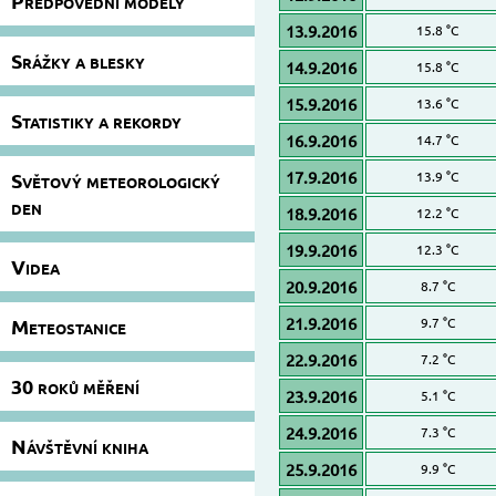
Předpovědní modely
13.9.2016
15.8 °C
Srážky a blesky
14.9.2016
15.8 °C
15.9.2016
13.6 °C
Statistiky a rekordy
16.9.2016
14.7 °C
17.9.2016
Světový meteorologický
13.9 °C
den
18.9.2016
12.2 °C
19.9.2016
12.3 °C
Videa
20.9.2016
8.7 °C
21.9.2016
Meteostanice
9.7 °C
22.9.2016
7.2 °C
30 roků měření
23.9.2016
5.1 °C
24.9.2016
7.3 °C
Návštěvní kniha
25.9.2016
9.9 °C