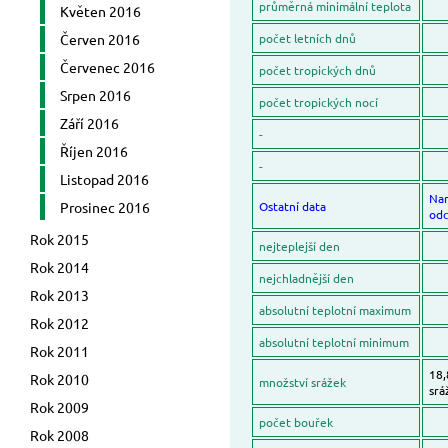
průměrná minimální teplota
Květen 2016
Červen 2016
počet letních dnů
Červenec 2016
počet tropických dnů
Srpen 2016
počet tropických nocí
Září 2016
-
Říjen 2016
-
Listopad 2016
Na
Prosinec 2016
Ostatní data
odc
Rok 2015
nejteplejší den
Rok 2014
nejchladnější den
Rok 2013
absolutní teplotní maximum
Rok 2012
absolutní teplotní minimum
Rok 2011
18,
Rok 2010
množství srážek
srá
Rok 2009
počet bouřek
Rok 2008