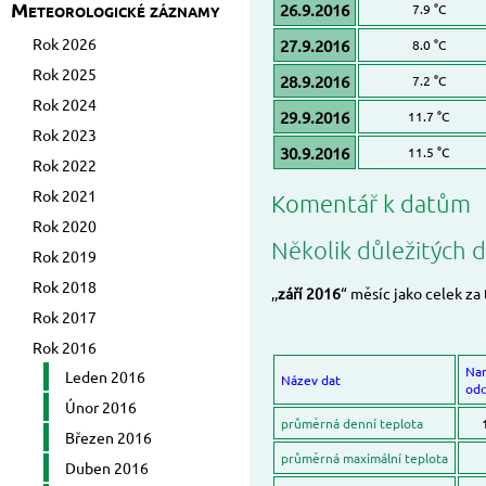
Meteorologické záznamy
26.9.2016
7.9 °C
Rok 2026
27.9.2016
8.0 °C
Rok 2025
28.9.2016
7.2 °C
Rok 2024
29.9.2016
11.7 °C
Rok 2023
30.9.2016
11.5 °C
Rok 2022
Rok 2021
Komentář k datům
Rok 2020
Několik důležitých d
Rok 2019
Rok 2018
,,
září 2016
“ měsíc jako celek za
Rok 2017
Rok 2016
Na
Leden 2016
Název dat
odc
Únor 2016
průměrná denní teplota
Březen 2016
průměrná maximální teplota
Duben 2016