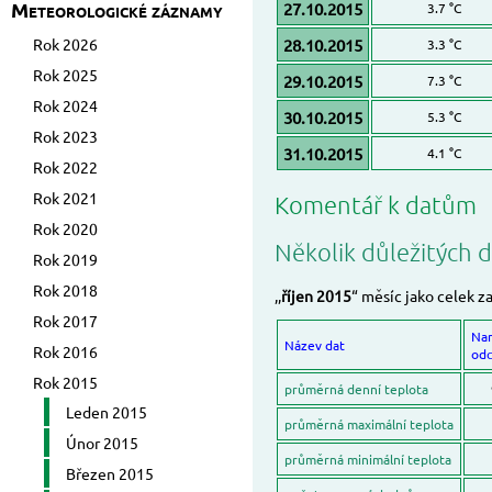
Meteorologické záznamy
27.10.2015
3.7 °C
Rok 2026
28.10.2015
3.3 °C
Rok 2025
29.10.2015
7.3 °C
Rok 2024
30.10.2015
5.3 °C
Rok 2023
31.10.2015
4.1 °C
Rok 2022
Rok 2021
Komentář k datům
Rok 2020
Několik důležitých d
Rok 2019
Rok 2018
,,
říjen 2015
“ měsíc jako celek z
Rok 2017
Na
Název dat
Rok 2016
odc
Rok 2015
průměrná denní teplota
Leden 2015
průměrná maximální teplota
Únor 2015
průměrná minimální teplota
Březen 2015