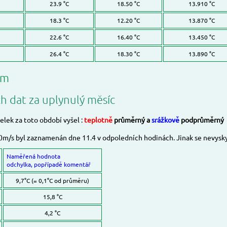
23.9 °C
18.50 °C
13.910 °C
18.3 °C
12.20 °C
13.870 °C
22.6 °C
16.40 °C
13.450 °C
26.4 °C
18.30 °C
13.890 °C
ům
ch dat za uplynulý měsíc
celek za toto období vyšel :
teplotně
průměrný a
srážkově
podprůměrný
 10m/s byl zaznamenán dne 11.4 v odpoledních hodinách. Jinak se nevysk
Naměřená hodnota
odchylka, popřípadě komentář
9,7°C (= 0,1°C od průměru)
15,8 °C
4,2 °C