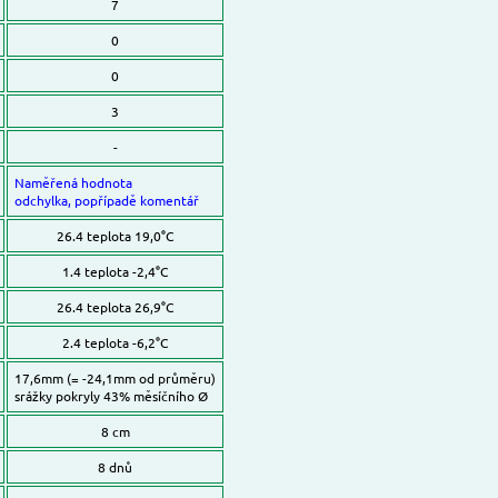
7
0
0
3
-
Naměřená hodnota
odchylka, popřípadě komentář
26.4 teplota 19,0°C
1.4 teplota -2,4°C
26.4 teplota 26,9°C
2.4 teplota -6,2°C
17,6mm (= -24,1mm od průměru)
srážky pokryly 43% měsíčního Ø
8 cm
8 dnů