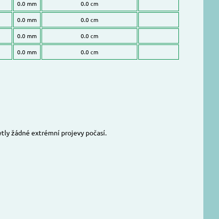
0.0 mm
0.0 cm
0.0 mm
0.0 cm
0.0 mm
0.0 cm
0.0 mm
0.0 cm
ytly žádné extrémní projevy počasí.