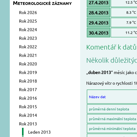
Meteorologické záznamy
27.4.2013
12.5 °C
Rok 2026
28.4.2013
8.3 °C
Rok 2025
29.4.2013
7.9 °C
Rok 2024
30.4.2013
11.2 °C
Rok 2023
Komentář k dat
Rok 2022
Rok 2021
Několik důležitý
Rok 2020
Rok 2019
,,
duben 2013
“ měsíc jako 
Rok 2018
Nárazový vítr o rychlosti
Rok 2017
Název dat
Rok 2016
Rok 2015
průměrná denní teplota
Rok 2014
průměrná maximální teplota
Rok 2013
průměrná minimální teplota
Leden 2013