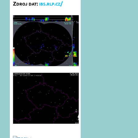
Zdroj dat:
ibs.rlp.cz/