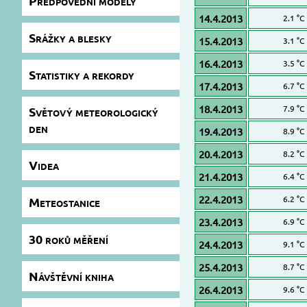
Předpovědní modely
14.4.2013
2.1 °C
Srážky a blesky
15.4.2013
3.1 °C
16.4.2013
3.5 °C
Statistiky a rekordy
17.4.2013
6.7 °C
18.4.2013
7.9 °C
Světový meteorologický
den
19.4.2013
8.9 °C
20.4.2013
8.2 °C
Videa
21.4.2013
6.4 °C
22.4.2013
6.2 °C
Meteostanice
23.4.2013
6.9 °C
30 roků měření
24.4.2013
9.1 °C
25.4.2013
8.7 °C
Návštěvní kniha
26.4.2013
9.6 °C