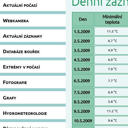
Denní záz
Aktuální počasí
Minimální
Den
Webkamera
teplota
1.5.2009
11.5 °C
Aktuální záznamy
2.5.2009
6.7 °C
3.5.2009
Databáze bouřek
4.9 °C
4.5.2009
6.0 °C
Extrémy v počasí
5.5.2009
7.9 °C
6.5.2009
7.7 °C
Fotografie
7.5.2009
6.9 °C
Grafy
8.5.2009
5.8 °C
9.5.2009
11.2 °C
Hydrometeorologie
10.5.2009
9.6 °C