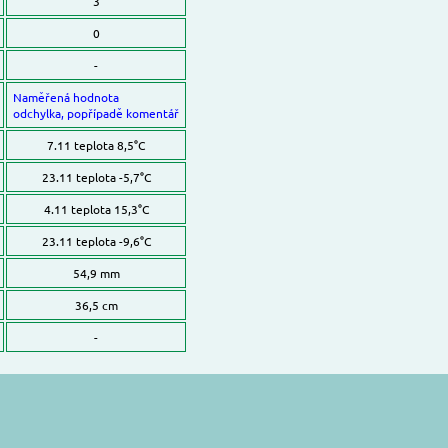
3
0
-
Naměřená hodnota
odchylka, popřípadě komentář
7.11 teplota 8,5°C
23.11 teplota -5,7°C
4.11 teplota 15,3°C
23.11 teplota -9,6°C
54,9 mm
36,5 cm
-