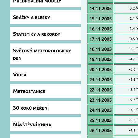
Předpovědní modely
14.11.2005
3.2 °
Srážky a blesky
15.11.2005
2.1 °
16.11.2005
2.4 °
Statistiky a rekordy
17.11.2005
0.5 °
18.11.2005
-2.6 
Světový meteorologický
den
19.11.2005
-4.6 
20.11.2005
-6.6 
Videa
21.11.2005
-1.2 
22.11.2005
-3.2 
Meteostanice
23.11.2005
-9.6 
30 roků měření
24.11.2005
-7.2 
25.11.2005
-5.3 
Návštěvní kniha
26.11.2005
-4.1 