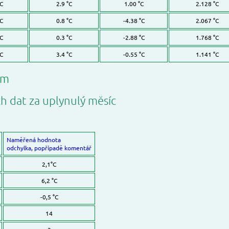
°C
2.9 °C
1.00 °C
2.128 °C
°C
0.8 °C
-4.38 °C
2.067 °C
°C
0.3 °C
-2.88 °C
1.768 °C
°C
3.4 °C
-0.55 °C
1.141 °C
ům
ch dat za uplynulý měsíc
Naměřená hodnota
odchylka, popřípadě komentář
2,1°C
6,2 °C
-0,5 °C
14