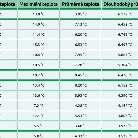
teplota
Maximální teplota
Průměrná teplota
Dlouhodobý pr
°C
13.0 °C
3.95 °C
6.172 °C
C
14.0 °C
7.13 °C
6.452 °C
C
11.4 °C
6.20 °C
6.766 °C
C
15.3 °C
6.53 °C
6.497 °C
C
10.4 °C
7.95 °C
5.867 °C
C
10.5 °C
7.28 °C
5.304 °C
C
10.7 °C
8.45 °C
6.470 °C
C
13.4 °C
8.20 °C
6.152 °C
C
13.6 °C
5.93 °C
4.390 °C
C
7.2 °C
4.28 °C
4.152 °C
C
12.1 °C
5.53 °C
3.805 °C
C
5.5 °C
3.68 °C
3.933 °C
C
5.0 °C
4.33 °C
3.529 °C