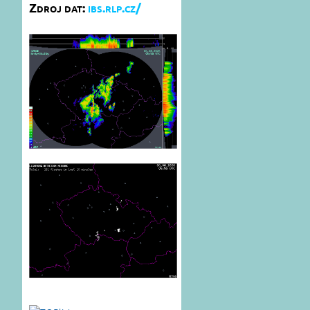
Zdroj dat:
ibs.rlp.cz/