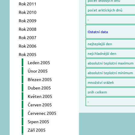
počet ledových dnů
Rok 2011
počet arktických dnů
Rok 2010
-
Rok 2009
Rok 2008
Ostatní data
Rok 2007
nejteplejší den
Rok 2006
nejchladnější den
Rok 2005
Leden 2005
absolutní teplotní maximum
Únor 2005
absolutní teplotní minimum
Březen 2005
množství srážek
Duben 2005
snih celkem
Květen 2005
-
Červen 2005
Červenec 2005
Srpen 2005
Září 2005