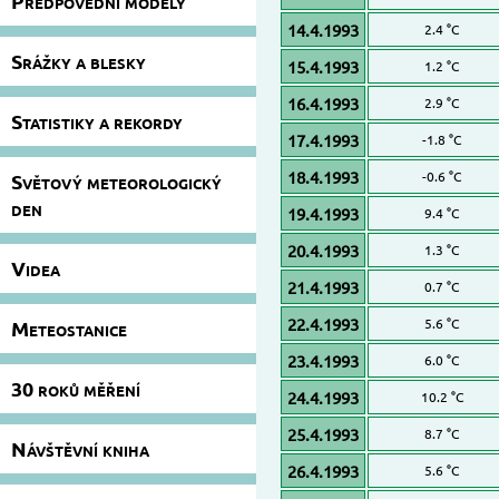
Předpovědní modely
14.4.1993
2.4 °C
Srážky a blesky
15.4.1993
1.2 °C
16.4.1993
2.9 °C
Statistiky a rekordy
17.4.1993
-1.8 °C
18.4.1993
-0.6 °C
Světový meteorologický
den
19.4.1993
9.4 °C
20.4.1993
1.3 °C
Videa
21.4.1993
0.7 °C
22.4.1993
5.6 °C
Meteostanice
23.4.1993
6.0 °C
30 roků měření
24.4.1993
10.2 °C
25.4.1993
8.7 °C
Návštěvní kniha
26.4.1993
5.6 °C