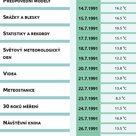
Předpovědní modely
14.7.1991
16.2 °C
Srážky a blesky
15.7.1991
16.5 °C
16.7.1991
10.5 °C
Statistiky a rekordy
17.7.1991
15.1 °C
18.7.1991
13.8 °C
Světový meteorologický
den
19.7.1991
12.2 °C
20.7.1991
13.8 °C
Videa
21.7.1991
13.0 °C
22.7.1991
13.4 °C
Meteostanice
23.7.1991
8.3 °C
30 roků měření
24.7.1991
11.5 °C
25.7.1991
16.9 °C
Návštěvní kniha
26.7.1991
13.5 °C