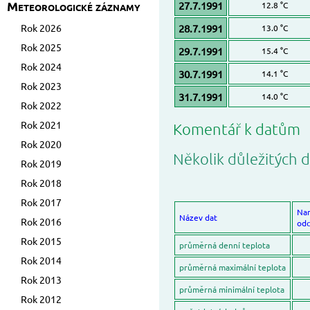
Meteorologické záznamy
27.7.1991
12.8 °C
Rok 2026
28.7.1991
13.0 °C
Rok 2025
29.7.1991
15.4 °C
Rok 2024
30.7.1991
14.1 °C
Rok 2023
31.7.1991
14.0 °C
Rok 2022
Rok 2021
Komentář k datům
Rok 2020
Několik důležitých d
Rok 2019
Rok 2018
Rok 2017
Na
Název dat
Rok 2016
odc
Rok 2015
průměrná denní teplota
Rok 2014
průměrná maximální teplota
Rok 2013
průměrná minimální teplota
Rok 2012