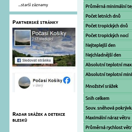
...starší záznamy
Průměrná minimální te
Počet letních dnů
Partnerské stránky
Počet tropických dnů
Počet tropických nocí
Nejteplejší den
Nejchladnější den
Absolutní teplotní m
Absolutní teplotní mi
Množství srážek
Snih celkem
Souv. sněhová pokrývk
Radar srážek a detekce
Maximální náraz větru
blesků
Průměrná rychlost vět