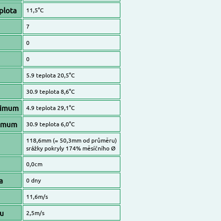
plota
11,5°C
7
0
0
5.9 teplota 20,5°C
30.9 teplota 8,6°C
aximum
4.9 teplota 29,1°C
nimum
30.9 teplota 6,0°C
118,6mm (= 50,3mm od průměru)
srážky pokryly 174% měsíčního Ø
0,0cm
a
0 dny
11,6m/s
ru
2,5m/s