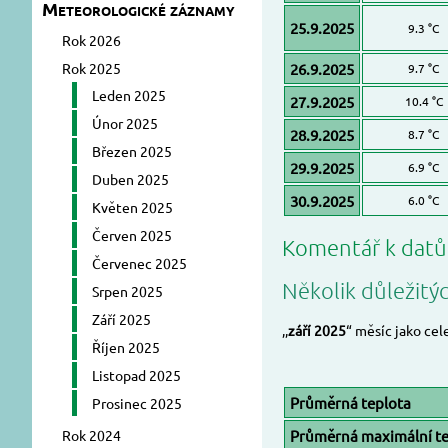
Meteorologické záznamy
25.9.2025
9.3 °C
Rok 2026
Rok 2025
26.9.2025
9.7 °C
Leden 2025
27.9.2025
10.4 °C
Únor 2025
28.9.2025
8.7 °C
Březen 2025
29.9.2025
6.9 °C
Duben 2025
30.9.2025
6.0 °C
Květen 2025
Červen 2025
Komentář k dat
Červenec 2025
Několik důležitý
Srpen 2025
Září 2025
,,
září 2025
“ měsíc jako cel
Říjen 2025
Listopad 2025
Průměrná teplota
Prosinec 2025
Rok 2024
Průměrná maximální te