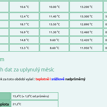
10.6 °C
10.00 °C
13.200 °C
12.4 °C
11.40 °C
13.300 °C
5
18.7 °C
13.50 °C
12.890 °C
0
16.9 °C
11.30 °C
12.460 °C
0
14.8 °C
9.60 °C
12.420 °C
0
13.3 °C
8.60 °C
11.950 °C
0
ům
ch dat za uplynulý měsíc
ek za toto období vyšel :
teplotně i
srážkově
nadprůměrný
15,4°C (= 1,0°C od průměru)
plota
21,2°C