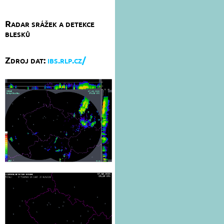
Radar srážek a detekce
blesků
Zdroj dat:
ibs.rlp.cz/