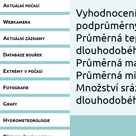
Aktuální počasí
Vyhodnocení
Webkamera
podprůměrn
Průměrná teplot
Aktuální záznamy
dlouhodobé
Databáze bouřek
Průměrná maxi
Extrémy v počasí
Průměrná minim
Množství sráž
Fotografie
dlouhodobé
Grafy
Hydrometeorologie