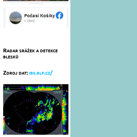
Radar srážek a detekce
blesků
Zdroj dat:
ibs.rlp.cz/