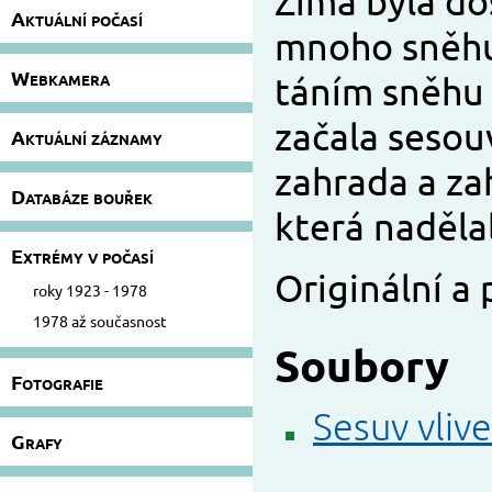
Zima byla dos
Aktuální počasí
mnoho sněhu
Webkamera
táním sněhu 
začala sesou
Aktuální záznamy
zahrada a za
Databáze bouřek
která naděla
Extrémy v počasí
Originální a
roky 1923 - 1978
1978 až současnost
Soubory
Fotografie
Sesuv vliv
Grafy