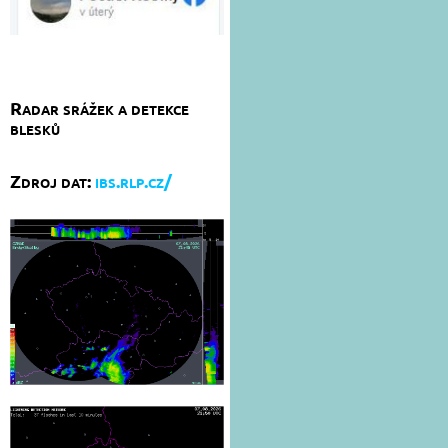
Radar srážek a detekce
blesků
Zdroj dat:
ibs.rlp.cz/