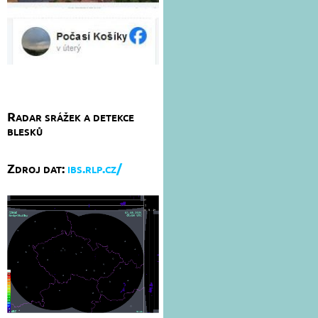
Radar srážek a detekce
blesků
Zdroj dat:
ibs.rlp.cz/