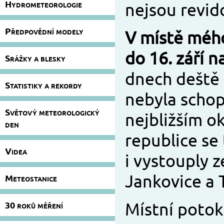
Hydrometeorologie
nejsou revid
Předpovědní modely
V místě mého
do 16. září 
Srážky a blesky
dnech deště b
Statistiky a rekordy
nebyla schop
Světový meteorologický
nejbližším o
den
republice se
Videa
i vystouply z
Jankovice a T
Meteostanice
30 roků měření
Místní potok