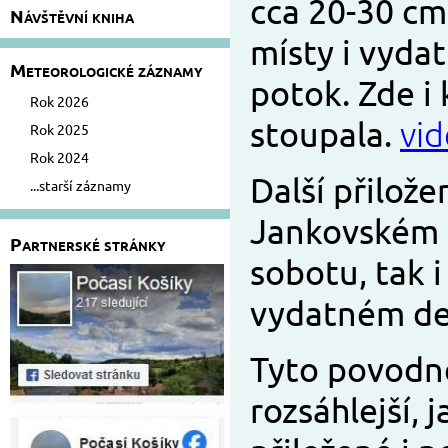
cca 20-30 cm.
Návštěvní kniha
místy i vyda
Meteorologické záznamy
potok. Zde i 
Rok 2026
stoupala.
vi
Rok 2025
Rok 2024
Další přilože
...starší záznamy
Jankovském p
Partnerské stránky
sobotu, tak 
vydatném deš
Tyto povodně
rozsáhlejší,