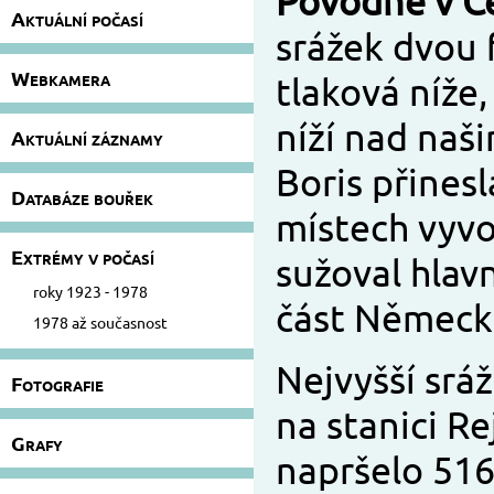
Povodně v Č
Aktuální počasí
srážek dvou 
Webkamera
tlaková níže,
níží nad naši
Aktuální záznamy
Boris přines
Databáze bouřek
místech vyvol
Extrémy v počasí
sužoval hlav
roky 1923 - 1978
část Německ
1978 až současnost
Nejvyšší srá
Fotografie
na stanici R
Grafy
napršelo 516