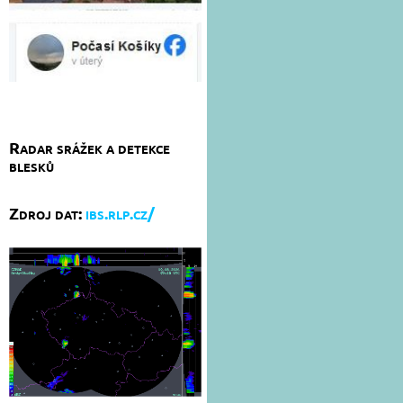
Radar srážek a detekce
blesků
Zdroj dat:
ibs.rlp.cz/