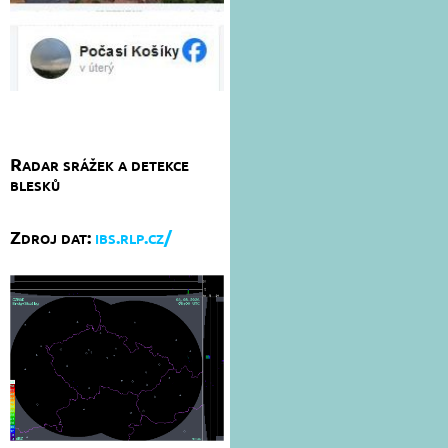
Radar srážek a detekce
blesků
Zdroj dat:
ibs.rlp.cz/