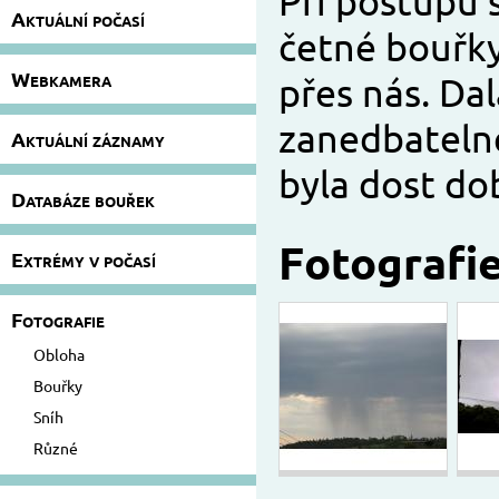
Při postupu 
Aktuální počasí
četné bouřky
Webkamera
přes nás. Dal
zanedbatelné
Aktuální záznamy
byla dost do
Databáze bouřek
Fotografi
Extrémy v počasí
Fotografie
Obloha
Bouřky
Sníh
Různé