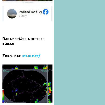
Radar srážek a detekce
blesků
Zdroj dat:
ibs.rlp.cz/