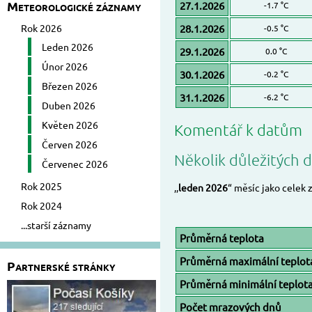
Meteorologické záznamy
27.1.2026
-1.7 °C
Rok 2026
28.1.2026
-0.5 °C
Leden 2026
29.1.2026
0.0 °C
Únor 2026
30.1.2026
-0.2 °C
Březen 2026
31.1.2026
-6.2 °C
Duben 2026
Květen 2026
Komentář k datům
Červen 2026
Několik důležitých d
Červenec 2026
Rok 2025
,,
leden 2026
“ měsíc jako celek 
Rok 2024
...starší záznamy
Průměrná teplota
Průměrná maximální teplot
Partnerské stránky
Průměrná minimální teplot
Počet mrazových dnů