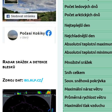
Počet ledových dnů
Počet arktických dnů
Nejteplejší den
Nejchladnější den
Absolutní teplotní maximu
Absolutní teplotní minimu
Radar srážek a detekce
Množství srážek
blesků
Snih celkem
Zdroj dat:
ibs.rlp.cz/
Souv. sněhová pokrývka
Maximální náraz větru
Průměrná rychlost větru
Maximální tlak vzduchu