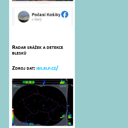
Radar srážek a detekce
blesků
Zdroj dat:
ibs.rlp.cz/