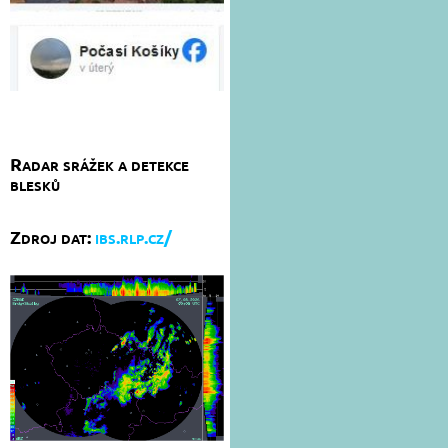
Radar srážek a detekce
blesků
Zdroj dat:
ibs.rlp.cz/